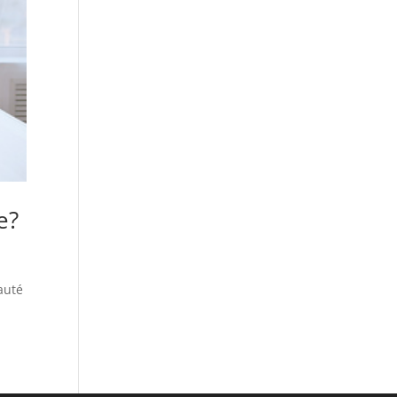
e?
auté