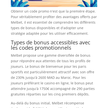
Obtenir un code promo n'est que la première étape.
Pour véritablement profiter des avantages offerts par
Melbet, il est essentiel de comprendre les différents
types de bonus disponibles et d'adopter une
stratégie adaptée pour les utiliser efficacement.
Types de bonus accessibles avec
les codes promotionnels
Melbet propose une gamme diversifiée de bonus
pour répondre aux attentes de tous les profils de
joueurs. Le bonus de bienvenue pour les paris
sportifs est particulièrement attractif avec son offre
de 230% jusqu'à 2600 MAD au Maroc. Pour les
joueurs préférant le casino en ligne, le bonus peut
atteindre jusqu'à 1750€ accompagné de 290 parties
gratuites réparties sur les cinq premiers dépôts.
Au-delà du bonus initial, Melbet récompense