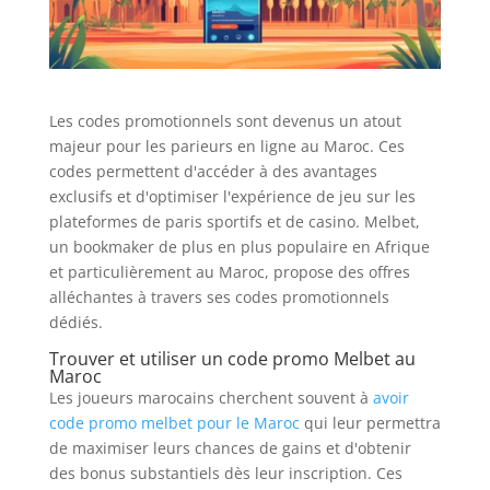
Les codes promotionnels sont devenus un atout
majeur pour les parieurs en ligne au Maroc. Ces
codes permettent d'accéder à des avantages
exclusifs et d'optimiser l'expérience de jeu sur les
plateformes de paris sportifs et de casino. Melbet,
un bookmaker de plus en plus populaire en Afrique
et particulièrement au Maroc, propose des offres
alléchantes à travers ses codes promotionnels
dédiés.
Trouver et utiliser un code promo Melbet au
Maroc
Les joueurs marocains cherchent souvent à
avoir
code promo melbet pour le Maroc
qui leur permettra
de maximiser leurs chances de gains et d'obtenir
des bonus substantiels dès leur inscription. Ces