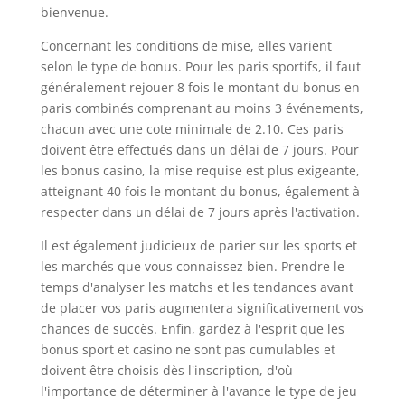
bienvenue.
Concernant les conditions de mise, elles varient
selon le type de bonus. Pour les paris sportifs, il faut
généralement rejouer 8 fois le montant du bonus en
paris combinés comprenant au moins 3 événements,
chacun avec une cote minimale de 2.10. Ces paris
doivent être effectués dans un délai de 7 jours. Pour
les bonus casino, la mise requise est plus exigeante,
atteignant 40 fois le montant du bonus, également à
respecter dans un délai de 7 jours après l'activation.
Il est également judicieux de parier sur les sports et
les marchés que vous connaissez bien. Prendre le
temps d'analyser les matchs et les tendances avant
de placer vos paris augmentera significativement vos
chances de succès. Enfin, gardez à l'esprit que les
bonus sport et casino ne sont pas cumulables et
doivent être choisis dès l'inscription, d'où
l'importance de déterminer à l'avance le type de jeu