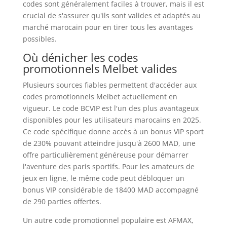
codes sont généralement faciles à trouver, mais il est
crucial de s'assurer qu'ils sont valides et adaptés au
marché marocain pour en tirer tous les avantages
possibles.
Où dénicher les codes
promotionnels Melbet valides
Plusieurs sources fiables permettent d'accéder aux
codes promotionnels Melbet actuellement en
vigueur. Le code BCVIP est l'un des plus avantageux
disponibles pour les utilisateurs marocains en 2025.
Ce code spécifique donne accès à un bonus VIP sport
de 230% pouvant atteindre jusqu'à 2600 MAD, une
offre particulièrement généreuse pour démarrer
l'aventure des paris sportifs. Pour les amateurs de
jeux en ligne, le même code peut débloquer un
bonus VIP considérable de 18400 MAD accompagné
de 290 parties offertes.
Un autre code promotionnel populaire est AFMAX,