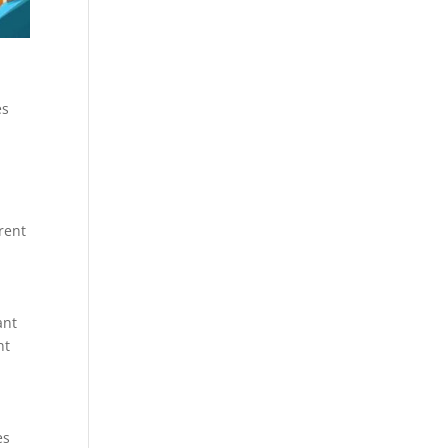
es
rent
ant
nt
es