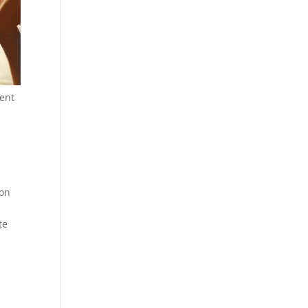
tent
ion
te