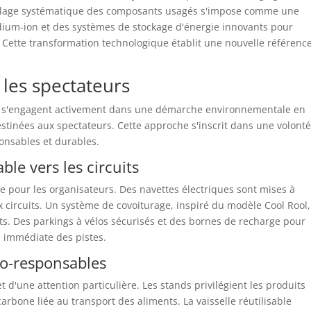
cyclage systématique des composants usagés s'impose comme une
dium-ion et des systèmes de stockage d'énergie innovants pour
Cette transformation technologique établit une nouvelle référenc
r les spectateurs
ng s'engagent activement dans une démarche environnementale en
estinées aux spectateurs. Cette approche s'inscrit dans une volont
onsables et durables.
ble vers les circuits
re pour les organisateurs. Des navettes électriques sont mises à
aux circuits. Un système de covoiturage, inspiré du modèle Cool Rool,
ts. Des parkings à vélos sécurisés et des bornes de recharge pour
é immédiate des pistes.
co-responsables
bjet d'une attention particulière. Les stands privilégient les produits
carbone liée au transport des aliments. La vaisselle réutilisable