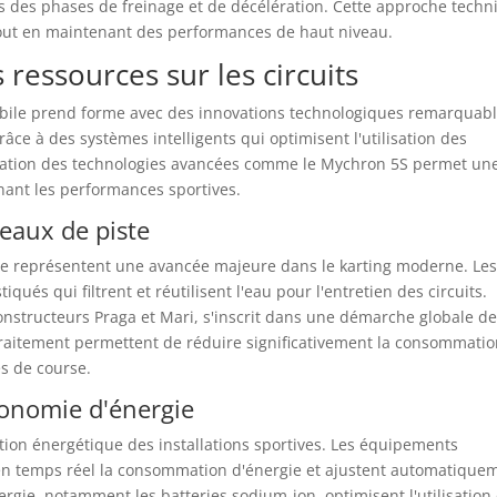
rs des phases de freinage et de décélération. Cette approche tech
tout en maintenant des performances de haut niveau.
 ressources sur les circuits
bile prend forme avec des innovations technologiques remarquabl
âce à des systèmes intelligents qui optimisent l'utilisation des
égration des technologies avancées comme le Mychron 5S permet un
nant les performances sportives.
 eaux de piste
te représentent une avancée majeure dans le karting moderne. Le
iqués qui filtrent et réutilisent l'eau pour l'entretien des circuits.
nstructeurs Praga et Mari, s'inscrit dans une démarche globale d
raitement permettent de réduire significativement la consommati
es de course.
conomie d'énergie
stion énergétique des installations sportives. Les équipements
 en temps réel la consommation d'énergie et ajustent automatique
ergie, notamment les batteries sodium-ion, optimisent l'utilisation