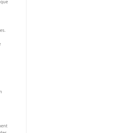
nique
es.
e
s
e
on
ment
 des