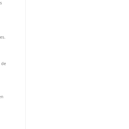
es
es.
e de
en