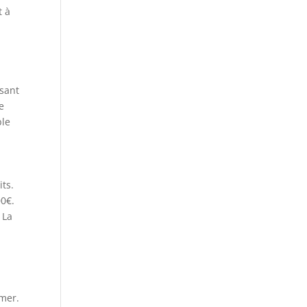
t à
ssant
e
ble
ts.
00€.
 La
-mer.