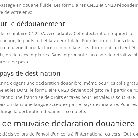
passage en douane fluide. Les formulaires CN22 et CN23 réponden
re de votre envoi.
our le dédouanement
 le formulaire CN22 s'avère adapté. Cette déclaration requiert la
douane, le poids net et la valeur totale. Pour les expéditions dépa
, accompagné d'une facture commerciale. Les documents doivent êtr
lis, en deux exemplaires. Sans imprimante, un code de retrait vala
ureau de poste.
 pays de destination
nne exigent une déclaration douanière, même pour les colis gratui
ne et les DOM, le formulaire CN23 devient obligatoire à partir de 4
itent d'une franchise de droits et taxes pour les valeurs sous 400€.
lais ou dans une langue acceptée par le pays destinataire. Pour les
charge la déclaration douanière complète.
s de mauvaise déclaration douanière
écisive lors de l'envoi d'un colis à l'international ou vers l'Outre