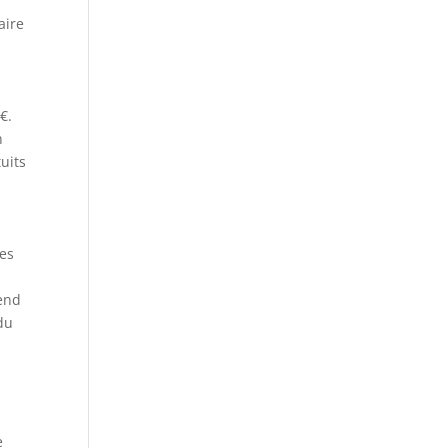
aire
€.
n
uits
Les
rend
du
e