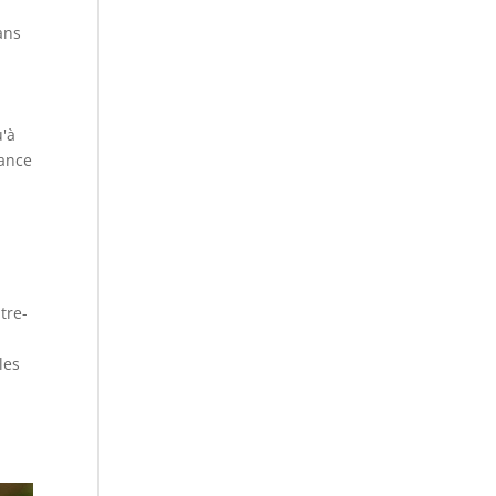
ans
u'à
rance
tre-
les