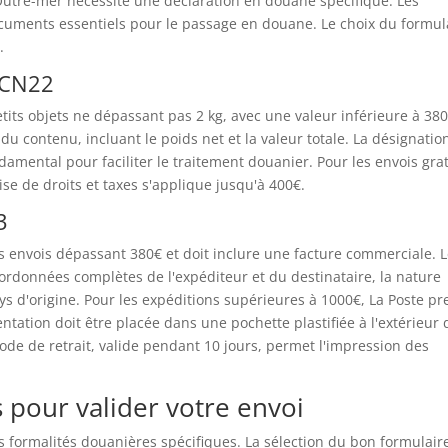
 l'Outre-mer nécessite une déclaration en douane spécifique. Les
cuments essentiels pour le passage en douane. Le choix du formul
.
e CN22
etits objets ne dépassant pas 2 kg, avec une valeur inférieure à 380
u contenu, incluant le poids net et la valeur totale. La désignatio
amental pour faciliter le traitement douanier. Pour les envois grat
se de droits et taxes s'applique jusqu'à 400€.
3
s envois dépassant 380€ et doit inclure une facture commerciale. 
rdonnées complètes de l'expéditeur et du destinataire, la nature
ays d'origine. Pour les expéditions supérieures à 1000€, La Poste p
tation doit être placée dans une pochette plastifiée à l'extérieur 
de de retrait, valide pendant 10 jours, permet l'impression des
pour valider votre envoi
des formalités douanières spécifiques. La sélection du bon formulair