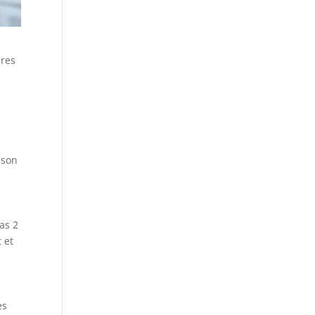
ires
 son
as 2
 et
es