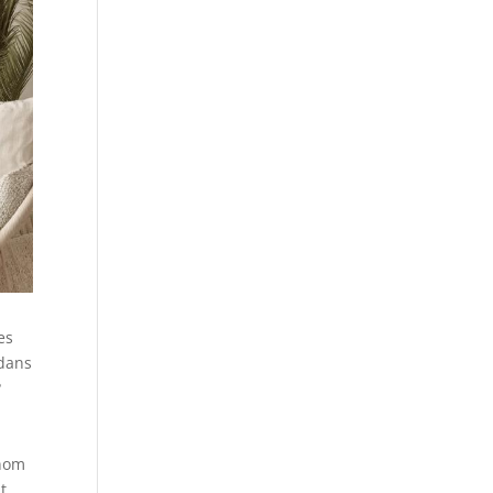
es
 dans
?
énom
t.