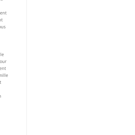
sent
nt
ous
le
pour
ent
ille
t
.
m