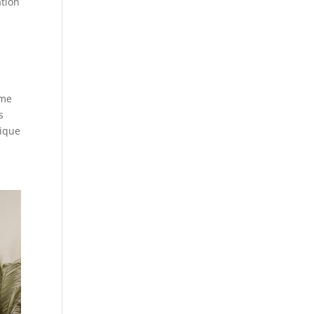
ation
ême
s
sique