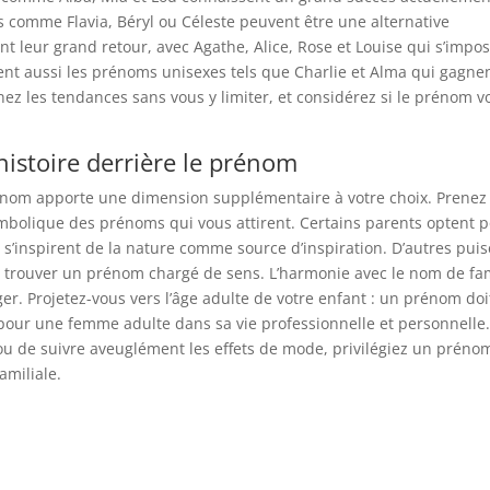
es comme Flavia, Béryl ou Céleste peuvent être une alternative
t leur grand retour, avec Agathe, Alice, Rose et Louise qui s’impo
ient aussi les prénoms unisexes tels que Charlie et Alma qui gagne
nez les tendances sans vous y limiter, et considérez si le prénom v
’histoire derrière le prénom
prénom apporte une dimension supplémentaire à votre choix. Prenez 
symbolique des prénoms qui vous attirent. Certains parents optent 
inspirent de la nature comme source d’inspiration. D’autres puis
ur trouver un prénom chargé de sens. L’harmonie avec le nom de fam
er. Projetez-vous vers l’âge adulte de votre enfant : un prénom doi
i pour une femme adulte dans sa vie professionnelle et personnelle
x ou de suivre aveuglément les effets de mode, privilégiez un préno
amiliale.